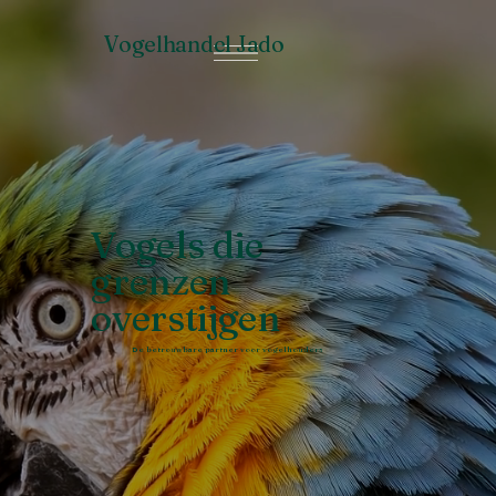
Vogelhandel Jado
Vogels die
grenzen
overstijgen
De betrouwbare partner voor vogelhouders